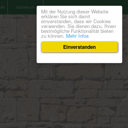
nde
Gästebuch
Kontakt
Mit der Nutzung dieser Website
erklären Sie sich damit
einverstanden, dass wir Cookies
verwenden. Sie dienen dazu, Ihnen
bestmögliche Funktionalität bieten
zu können.
Mehr Infos
Einverstanden